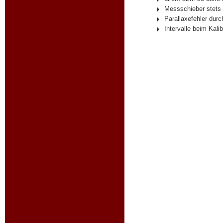
Messschieber stets 
Parallaxefehler dur
Intervalle beim Kali