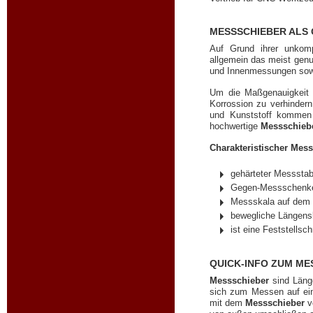
MESSSCHIEBER ALS
Auf Grund ihrer unkomp
allgemein das meist gen
und Innenmessungen sow
Um die Maßgenauigkei
Korrossion zu verhinder
und Kunststoff kommen 
hochwertige
Messschieb
Charakteristischer Mes
gehärteter Messsta
Gegen-Messschenke
Messskala auf dem 
bewegliche Längensk
ist eine Feststells
QUICK-INFO ZUM ME
Messschieber
sind Läng
sich zum Messen auf ei
mit dem
Messschieber
v