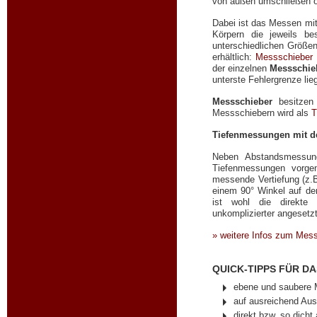
von außen umschließen o
Dabei ist das Messen m
Körpern die jeweils b
unterschiedlichen Größen
erhältlich:
Messschieber
der einzelnen
Messschie
unterste Fehlergrenze li
Messschieber
besitzen 
Messschiebern wird als
T
Tiefenmessungen mit 
Neben Abstandsmessun
Tiefenmessungen vorge
messende Vertiefung (z.
einem 90° Winkel auf der
ist wohl die direkte 
unkomplizierter angesetz
» weitere Infos zum Mess
QUICK-TIPPS FÜR D
ebene und saubere 
auf ausreichend Au
direkt bzw. so dich