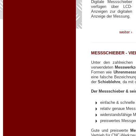
Digitale Messschieber
verfügen über LCD-
Anzeigen zur digitalen
Anzeige der Messung.
weiter ›
MESSSCHIEBER - VI
Unter den zahlreichen
verwendeten
Messwerkz
Formen wie
Uhrenmesss
eine falsche Bezeichnun
der
Schieblehre
, da mit
Der Messschieber & sein
einfache & schnell
relativ genaue Mess
widerstandsfähige 
preiswertes Messge
Gute und preiswerte
Me
Vertrieb für CNC-Werkzeu