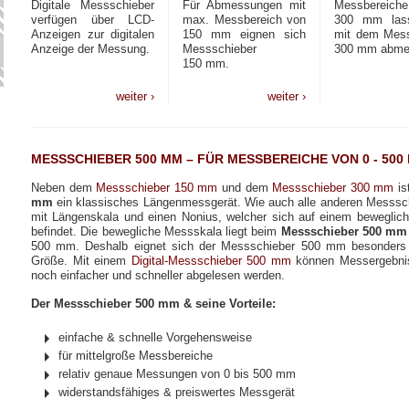
Digitale Messschieber
Für Abmessungen mit
Messbereich
verfügen über LCD-
max. Messbereich von
300 mm las
Anzeigen zur digitalen
150 mm eignen sich
mit dem Mess
Anzeige der Messung.
Messschieber
300 mm abme
150 mm.
weiter ›
weiter ›
MESSSCHIEBER 500 MM – FÜR MESSBEREICHE VON 0 - 500
Neben dem
Messschieber 150 mm
und dem
Messschieber 300 mm
is
mm
ein klassisches Längenmessgerät. Wie auch alle anderen Messsch
mit Längenskala und einen Nonius, welcher sich auf einem bewegli
befindet. Die bewegliche Messskala liegt beim
Messschieber 500 mm
500 mm. Deshalb eignet sich der Messschieber 500 mm besonders 
Größe. Mit einem
Digital-Messschieber 500 mm
können Messergebnis
noch einfacher und schneller abgelesen werden.
Der Messschieber 500 mm & seine Vorteile:
einfache & schnelle Vorgehensweise
für mittelgroße Messbereiche
relativ genaue Messungen von 0 bis 500 mm
widerstandsfähiges & preiswertes Messgerät