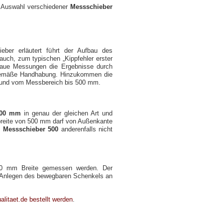
e Auswahl verschiedener
Messschieber
eber erläutert führt der Aufbau des
uch, zum typischen „Kippfehler erster
ue Messungen die Ergebnisse durch
hgemäße Handhabung. Hinzukommen die
und vom Messbereich bis 500 mm.
500 mm
in genau der gleichen Art und
breite von 500 mm darf von Außenkante
m
Messschieber 500
anderenfalls nicht
00 mm Breite gemessen werden. Der
 Anlegen des bewegbaren Schenkels an
litaet.de bestellt werden
.