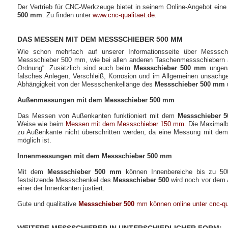
Der Vertrieb für CNC-Werkzeuge bietet in seinem Online-Angebot ein
500 mm
. Zu finden unter
www.cnc-qualitaet.de
.
DAS MESSEN MIT DEM MESSSCHIEBER 500 MM
Wie schon mehrfach auf unserer Informationsseite über Messschi
Messschieber 500 mm, wie bei allen anderen Taschenmessschiebern a
Ordnung“. Zusätzlich sind auch beim
Messschieber 500 mm
ungena
falsches Anlegen, Verschleiß, Korrosion und im Allgemeinen unsac
Abhängigkeit von der Messschenkellänge des
Messschieber 500 mm
Außenmessungen mit dem Messschieber 500 mm
Das Messen von Außenkanten funktioniert mit dem
Messschieber 
Weise wie beim
Messen mit dem Messschieber 150 mm
. Die Maximal
zu Außenkante nicht überschritten werden, da eine Messung mit de
möglich ist.
Innenmessungen mit dem Messschieber 500 mm
Mit dem
Messschieber 500 mm
können Innenbereiche bis zu 5
festsitzende Messschenkel des
Messschieber 500
wird noch vor dem
einer der Innenkanten justiert.
Gute und qualitative
Messschieber 500
mm können online unter cnc-qua