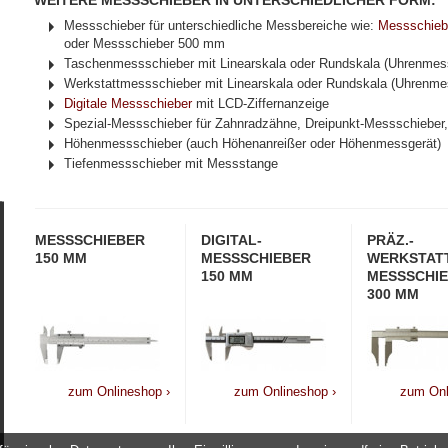
WEITERE MESSSCHIEBER IN UNTERSCHIEDLICHER FORM:
Messschieber für unterschiedliche Messbereiche wie:
Messschieb
oder Messschieber 500 mm
Taschenmessschieber mit Linearskala oder Rundskala (Uhrenmes
Werkstattmessschieber mit Linearskala oder Rundskala (Uhrenme
Digitale Messschieber
mit LCD-Ziffernanzeige
Spezial-Messschieber für Zahnradzähne, Dreipunkt-Messschieber
Höhenmessschieber (auch Höhenanreißer oder Höhenmessgerät)
Tiefenmessschieber mit Messstange
MESSSCHIEBER
DIGITAL-
PRÄZ.-
150 MM
MESSSCHIEBER
WERKSTATT
150 MM
MESSSCHI
300 MM
zum Onlineshop ›
zum Onlineshop ›
zum Onl